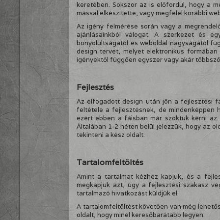
keretében. Sokszor az is előfordul, hogy a m
mással elkészítette, vagy megfelel korábbi web
Az igény felmérése során vagy a megrendelő 
ajánlásainkból válogat. A szerkezet és eg
bonyolultságától és weboldal nagyságától fü
design tervet, melyet elektronikus formában
igényektől függően egyszer vagy akár többszö
Fejlesztés
Az elfogadott design után jön a fejlesztési 
feltétele a fejlesztésnek, de mindenképpen
ezért ebben a fáisban már szoktuk kérni az 
Általában 1-2 héten belül jelezzük, hogy az o
tekinteni a kész oldalt.
Tartalomfeltöltés
Amint a tartalmat kézhez kapjuk, és a fejle
megkapjuk azt, úgy a fejlesztési szakasz végé
tartalmazó hivatkozást küldjük el.
A tartalomfeltöltést követően van még lehetős
oldalt, hogy minél keresőbarátabb legyen.