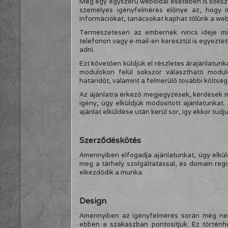
Még egy egyszerű weboldal esetében is sokszo
személyes igényfelmérés előnye az, hogy m
információkat, tanácsokat kaphat tőlünk a web
Természetesen az embernek nincs ideje min
telefonon vagy e-mail-en keresztül is egyeztet
adni.
Ezt követően küldjük el részletes árajánlatunk
modulokon felül sokszor választható modulo
határidőt, valamint a felmerülő további költség
Az ajánlatra érkező megjegyzések, kérdések m
igény, úgy elküldjük módosított ajánlatunkat.
ajánlat elküldése után kerül sor, így ekkor tudj
Szerződéskötés
Amennyiben elfogadja ajánlatunkat, úgy elküld
meg a tárhely szolgáltatással, és domain regi
elkezdődik a munka.
Design
Amennyiben az igényfelmérés során még nem 
ebben a szakaszban pontosítjuk. Ez történh