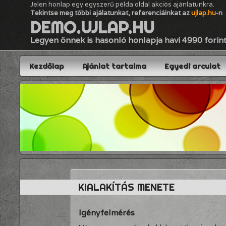
Jelen honlap egy egyszerű példa oldal akciós ajánlatunkra.
Tekintse meg többi ajálatunkat, referenciáinkat az
ujlap.hu
-n
DEMO.UJLAP.HU
Legyen önnek is hasonló honlapja havi 4990 forint
Kezdőlap
Ajánlat tartalma
Egyedi arculat
KIALAKÍTÁS MENETE
Igényfelmérés